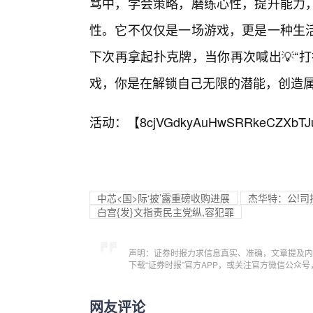
骂中，学会策略，磨练心性，提升能力
性。它不仅仅是一场游戏，更是一种生
下次再拿起扑克牌，当你再次喊出💡“
戏，你是在解锁自己无限的潜能，创造
活动：【
8cjVGdkyAuHwSRRkeCZXbTJ
中芯<国>际‘披’露重磅收购进展
杰华特：公!
白宫{发}文指责民主党纵,容犯罪
声明：证券时报力求信息真实、准确，文章提及内
下载“证券时报”官方APP，或关注官方微信公众
网友评论