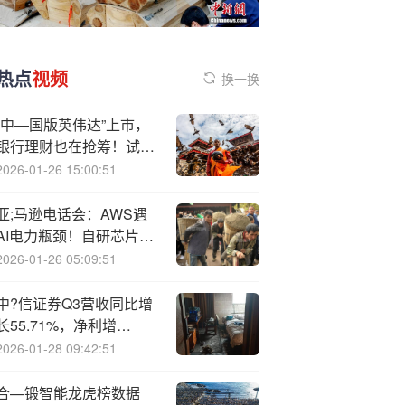
热点
视频
换一换
“中—国版英伟达”上市，
银行理财也在抢筹！试水
IPO打新，难点在哪？
2026-01-26 15:00:51
亚;马逊电话会：AWS遇
AI电力瓶颈！自研芯片成
突围关键，性价比领先
2026-01-26 05:09:51
30%-40%
中?信证券Q3营收同比增
长55.71%，净利增
51.54%，投资收益大增
2026-01-28 09:42:51
逾190% | 财报见闻
合—锻智能龙虎榜数据