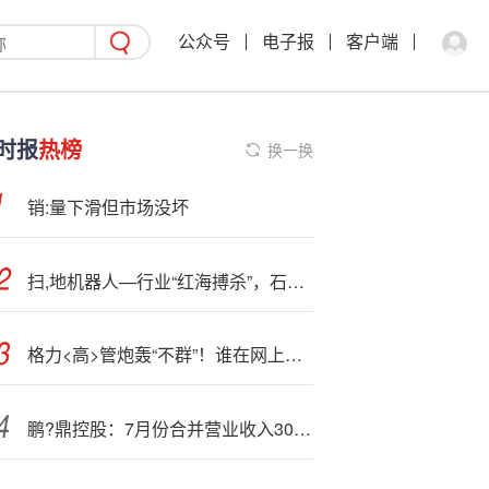
公众号
电子报
客户端
时报
热榜
换一换
销:量下滑但市场没坏
扫,地机器人—行业“红海搏杀”，石头科技如何站稳高地
格力<高>管炮轰“不群”！谁在网上持续抹黑格力，谁就是不群
鹏?鼎控股：7月份合并营业收入300240万元