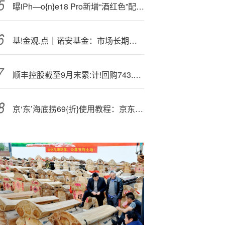
曝iPh—o{n}e18 Pro新增“酒红色”配色，搭载苹果A20 Pro芯片
基!金观.点｜诺安基金：市场长期向好的趋势仍未改变，建议积极配置
顺丰控股截至9月末累:计!回购743.26万股A股
京‘东’海底捞69{折}使用教程：京东海底捞学生认证领的6.9折劵怎么使用？